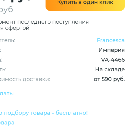
Купить в один клик
 руб
омент последнего поступления
ся офертой
тель:
Francesca
:
Империя
:
VA-4466
ть:
На складе
оимость доставки:
от 590 руб.
платы
 подбору товара - бесплатно!
овара