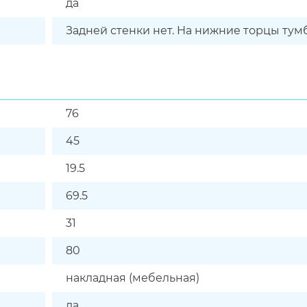
да
Задней стенки нет. На нижние торцы тум
76
45
19.5
69.5
31
80
накладная (мебельная)
да