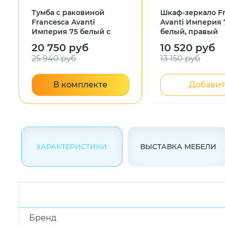
Тумба с раковиной
Шкаф-зеркало F
Francesca Avanti
Avanti Империя 
Империя 75 белый с
белый, правый
подсветкой (3дв+2ящ, ум.
20 750 руб
10 520 руб
Элеганс 75)
25 940 руб
13 150 руб
В комплекте
Добавит
ХАРАКТЕРИСТИКИ
ВЫСТАВКА МЕБЕЛИ
Бренд