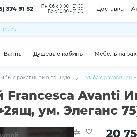
Пн-Сб с 9.00 - 21.00
5) 374-91-52
Доставка
А
Вс с 10.00 - 21.00
Ванны
Душевые кабины
Мебель на зак
умбы с раковиной в ванную
Тумба с раковиной F
й Francesca Avanti 
+2ящ, ум. Элеганс 75
20 7