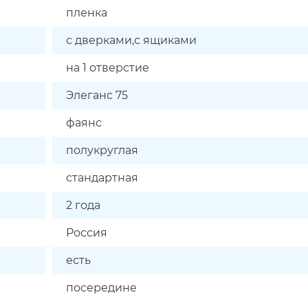
пленка
с дверками,с ящиками
на 1 отверстие
Элеганс 75
фаянс
полукруглая
стандартная
2 года
Россия
есть
посередине