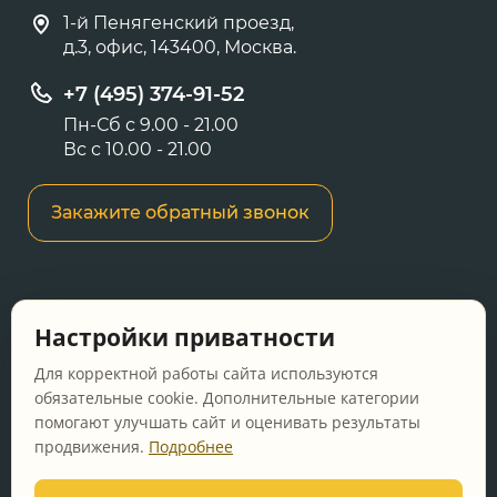
1-й Пенягенский проезд,
д.3, офис, 143400, Москва.
+7 (495) 374-91-52
Пн-Сб с 9.00 - 21.00
Вс с 10.00 - 21.00
Закажите обратный звонок
Информация о ценах и товарах на данном
Настройки приватности
сайте носит информационный характер и не
является публичной офертой, определяемой
Для корректной работы сайта используются
положениями Статьи 437 ГК РФ.
обязательные cookie. Дополнительные категории
помогают улучшать сайт и оценивать результаты
Перед оформлением заказа уточняйте
продвижения.
Подробнее
актуальную цену у менеджера по телефону.