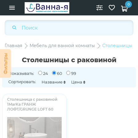
0
Главная
Мебель для ванной комнаты
Столешницы с 
Фильтры
Столешницы с раковиной
Показывать:
24
60
99
Сортировать:
Название
Цена
Столешница с раковиной
1MarKa ГРАНЖ
ЛОФТ/GRUNGE LOFT 60
бетон темно-серый