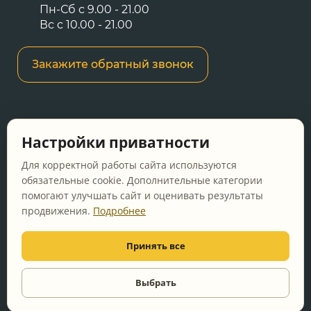
Пн-Сб с 9.00 - 21.00
Вс с 10.00 - 21.00
Закажите обратный звонок
Информация о ценах и товарах на данном
Настройки приватности
сайте носит информационный характер и не
является публичной офертой, определяемой
Для корректной работы сайта используются
положениями Статьи 437 ГК РФ.
обязательные cookie. Дополнительные категории
помогают улучшать сайт и оценивать результаты
Перед оформлением заказа уточняйте
продвижения.
Подробнее
актуальную цену у менеджера по телефону.
Принять все
© 2011-2026 Vanna-ya.ru - мебель для ванной
Все права защищены
Выбрать
Видео
консультация