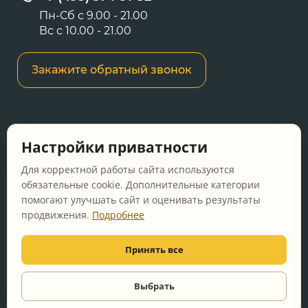
Пн-Сб с 9.00 - 21.00
Вс с 10.00 - 21.00
Закажите обратный звонок
Информация о ценах и товарах на данном
Настройки приватности
сайте носит информационный характер и не
является публичной офертой, определяемой
Для корректной работы сайта используются
положениями Статьи 437 ГК РФ.
обязательные cookie. Дополнительные категории
помогают улучшать сайт и оценивать результаты
Перед оформлением заказа уточняйте
продвижения.
Подробнее
актуальную цену у менеджера по телефону.
Принять все
© 2011-2026 Vanna-ya.ru - мебель для ванной
Все права защищены
Выбрать
Видео
консультация