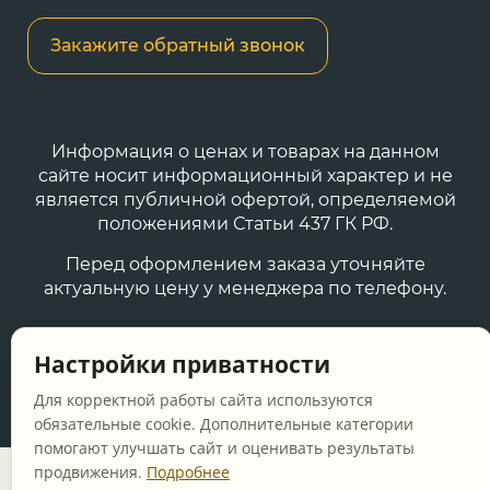
Закажите обратный звонок
Информация о ценах и товарах на данном
сайте носит информационный характер и не
является публичной офертой, определяемой
положениями Статьи 437 ГК РФ.
Перед оформлением заказа уточняйте
актуальную цену у менеджера по телефону.
© 2011-2026 Vanna-ya.ru - мебель для ванной
Настройки приватности
Все права защищены
Для корректной работы сайта используются
обязательные cookie. Дополнительные категории
помогают улучшать сайт и оценивать результаты
продвижения.
Подробнее