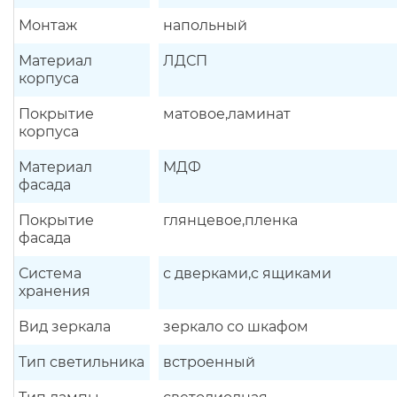
Монтаж
напольный
Материал
ЛДСП
корпуса
Покрытие
матовое,ламинат
корпуса
Материал
МДФ
фасада
Покрытие
глянцевое,пленка
фасада
Система
с дверками,с ящиками
хранения
Вид зеркала
зеркало со шкафом
Тип светильника
встроенный