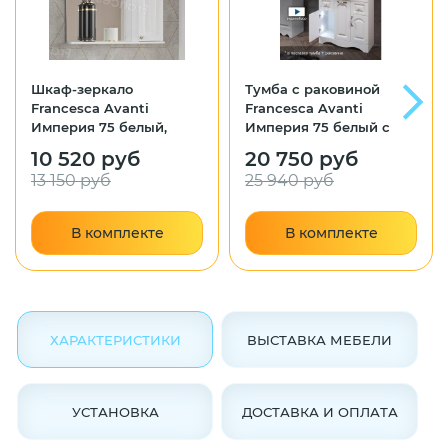
Шкаф-зеркало
Тумба с раковиной
Francesca Avanti
Francesca Avanti
Империя 75 белый,
Империя 75 белый с
правый
подсветкой (3дв+2ящ,
10 520 руб
20 750 руб
ум. Элеганс 75)
13 150 руб
25 940 руб
В комплекте
В комплекте
ХАРАКТЕРИСТИКИ
ВЫСТАВКА МЕБЕЛИ
УСТАНОВКА
ДОСТАВКА И ОПЛАТА