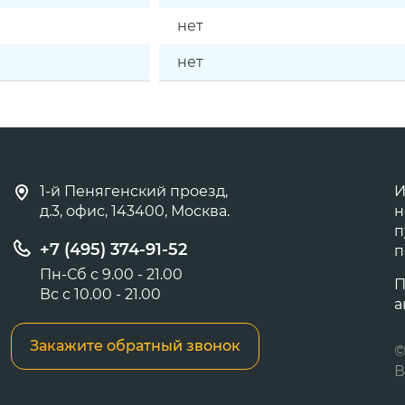
нет
нет
1-й Пенягенский проезд,
И
д.3, офис, 143400, Москва.
н
п
+7 (495) 374-91-52
п
Пн-Сб с 9.00 - 21.00
П
Вс с 10.00 - 21.00
а
Закажите обратный звонок
©
В