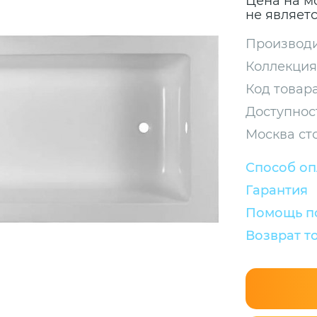
Цена на м
не являет
Производи
Коллекция
Код товара
Доступнос
Москва ст
Способ о
Гарантия
Помощь по
Возврат т