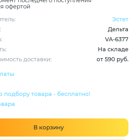
омент последнего поступления
ся офертой
тель:
Эстет
:
Дельта
:
VA-6377
ть:
На складе
оимость доставки:
от 590 руб.
платы
 подбору товара - бесплатно!
овара
В корзину