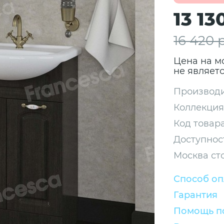
13 13
16 420 
Цена на м
не являет
Производи
Коллекция
Код товара
Доступнос
Москва ст
Способ о
Гарантия
Помощь по