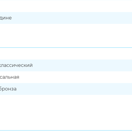
дине
 классический
сальная
бронза