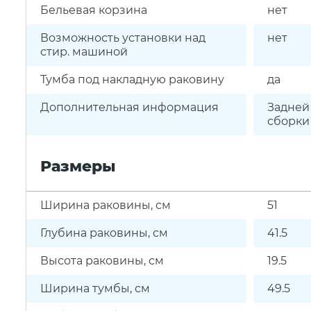
Бельевая корзина
нет
Возможность установки над
нет
стир. машиной
Тумба под накладную раковину
да
Дополнительная информация
Задней
сборки 
Размеры
Ширина раковины, см
51
Глубина раковины, см
41.5
Высота раковины, см
19.5
Ширина тумбы, см
49.5