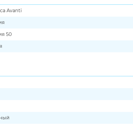
ca Avanti
ия
я 50
я
ьный