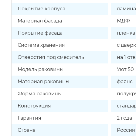
Покрытие корпуса
ламина
Материал фасада
МДФ
Покрытие фасада
пленка
Система хранения
с двер
Отверстия под смеситель
на 1 от
Модель раковины
Уют 50
Материал раковины
фаянс
Форма раковины
полукр
Конструкция
станда
Гарантия
2 года
Страна
Россия