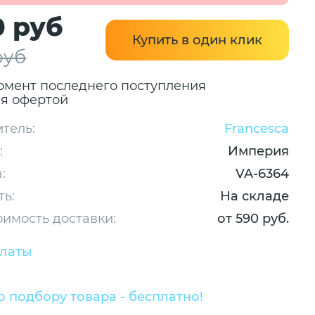
0 руб
Купить в один клик
руб
омент последнего поступления
ся офертой
тель:
Francesca
:
Империя
:
VA-6364
ть:
На складе
оимость доставки:
от 590 руб.
платы
 подбору товара - бесплатно!