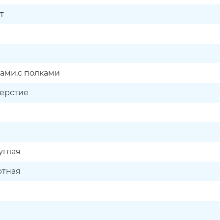
т
ками,с полками
верстие
углая
ртная