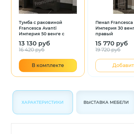
Тумба с раковиной
Пенал Francesca
Francesca Avanti
Империя 30 венг
Империя 50 венге с
правый
подсветкой (2 двери, ум.
13 130 руб
15 770 руб
Уют 50)
16 420 руб
19 720 руб
В комплекте
Добавит
ХАРАКТЕРИСТИКИ
ВЫСТАВКА МЕБЕЛИ