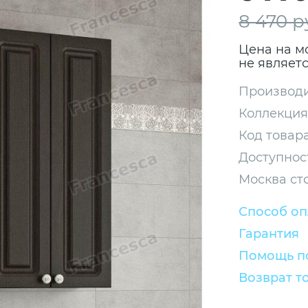
8 470 р
Цена на м
не являет
Производи
Коллекция
Код товара
Доступнос
Москва ст
Способ о
Гарантия
Помощь по
Возврат т