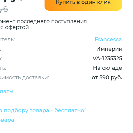
Купить в один клик
уб
омент последнего поступления
ся офертой
тель:
Francesca
:
Империя
:
VA-1235325
ть:
На складе
оимость доставки:
от 590 руб.
платы
 подбору товара - бесплатно!
овара