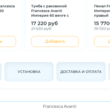
rancesca
Тумба с раковиной
Пенал F
60
Francesca Avanti
Империя
Империя 60 венге с
правый
подсветкой (2дв+2ящ, ум.
17 220 руб
15 770
Уют 60)
21 530 руб
19 720 
ь
Добавить
УСТАНОВКА
ДОСТАВКА И ОПЛАТА
Francesca Avanti