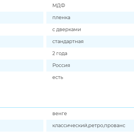
МДФ
пленка
с дверками
стандартная
2 года
Россия
есть
венге
классический,ретро,прованс