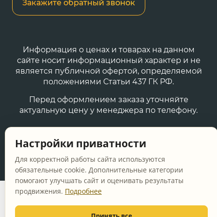
Закажите обратный звонок
Информация о ценах и товарах на данном
сайте носит информационный характер и не
является публичной офертой, определяемой
положениями Статьи 437 ГК РФ.
Перед оформлением заказа уточняйте
актуальную цену у менеджера по телефону.
© 2011-2026 Vanna-ya.ru - мебель для ванной
Настройки приватности
Все права защищены
Для корректной работы сайта используются
обязательные cookie. Дополнительные категории
помогают улучшать сайт и оценивать результаты
продвижения.
Подробнее
Принять все