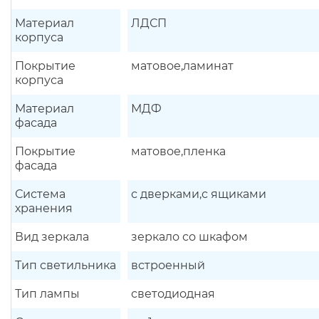
Материал
ЛДСП
корпуса
Покрытие
матовое,ламинат
корпуса
Материал
МДФ
фасада
Покрытие
матовое,пленка
фасада
Система
с дверками,с ящиками
хранения
Вид зеркала
зеркало со шкафом
Тип светильника
встроенный
Тип лампы
светодиодная