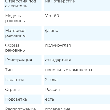
Отверстия под
на 1 отверстие
смеситель
Модель
Уют 60
раковины
Материал
фаянс
раковины
Форма
полукруглая
раковины
Конструкция
стандартная
Тип
напольные комплекты
Гарантия
2 года
Страна
Россия
Подсветка
есть
Расположение
посередине