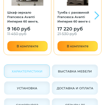
Шкаф-зеркало
Тумба с раковиной
Francesca Avanti
Francesca Avanti
Империя 60 венге,
Империя 60 венге с
правый
подсветкой (2дв+2ящ,
9 160 руб
17 220 руб
ум. Уют 60)
11 450 руб
21 530 руб
В комплекте
В комплекте
ХАРАКТЕРИСТИКИ
ВЫСТАВКА МЕБЕЛИ
УСТАНОВКА
ДОСТАВКА И ОПЛАТА
САМОВЫВОЗ
ОТЗЫВЫ (0)