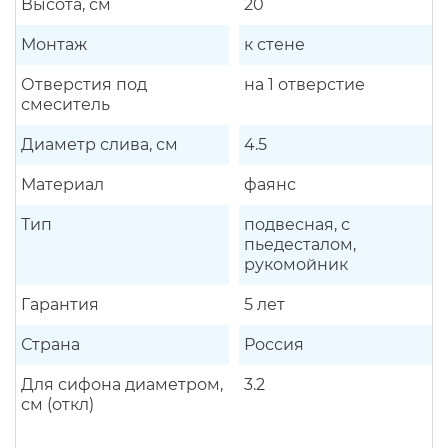
Высота, см
20
Монтаж
к стене
Отверстия под
на 1 отверстие
смеситель
Диаметр слива, см
4.5
Материал
фаянс
Тип
подвесная, с
пьедесталом,
рукомойник
Гарантия
5 лет
Страна
Россия
Для сифона диаметром,
3.2
см (откл)