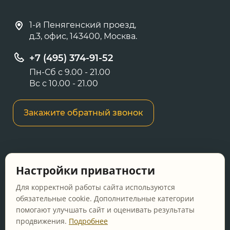
1-й Пенягенский проезд,
д.3, офис, 143400, Москва.
+7 (495) 374-91-52
Пн-Сб с 9.00 - 21.00
Вс с 10.00 - 21.00
Закажите обратный звонок
Информация о ценах и товарах на данном
Настройки приватности
сайте носит информационный характер и не
является публичной офертой, определяемой
Для корректной работы сайта используются
положениями Статьи 437 ГК РФ.
обязательные cookie. Дополнительные категории
помогают улучшать сайт и оценивать результаты
Перед оформлением заказа уточняйте
продвижения.
Подробнее
актуальную цену у менеджера по телефону.