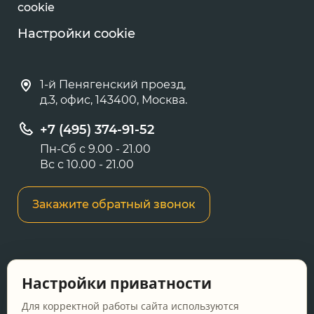
cookie
Настройки cookie
1-й Пенягенский проезд,
д.3, офис, 143400, Москва.
+7 (495) 374-91-52
Пн-Сб с 9.00 - 21.00
Вс с 10.00 - 21.00
Закажите обратный звонок
Информация о ценах и товарах на данном
Настройки приватности
сайте носит информационный характер и не
является публичной офертой, определяемой
Для корректной работы сайта используются