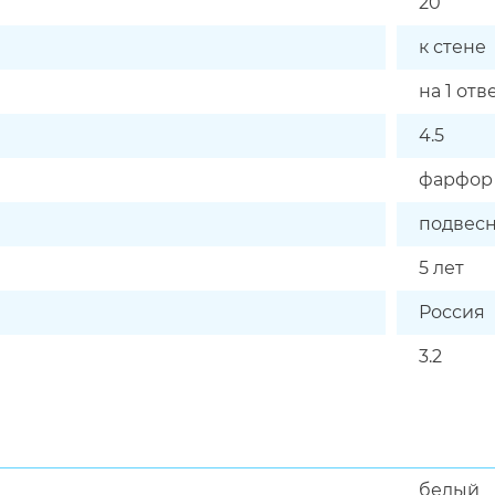
20
к стене
на 1 от
4.5
фарфор
подвесн
5 лет
Россия
3.2
белый