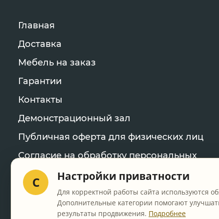
Главная
Доставка
Мебель на заказ
Гарантии
Контакты
Демонстрационный зал
Публичная оферта для физических лиц
Согласие на обработку персональных
данных
Настройки приватности
C
Политика конфиденциальности
Для корректной работы сайта используются об
Дополнительные категории помогают улучшать
Уведомление об использовании файлов
результаты продвижения.
Подробнее
cookie