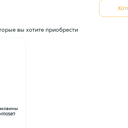
Хот
торые вы хотите приобрести
раковины
H110587