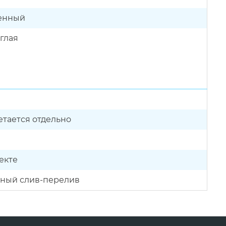
енный
глая
тается отдельно
екте
нный слив-перелив