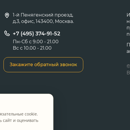
1-й Пенягенский проезд,
И
д.3, офис, 143400, Москва.
н
п
+7 (495) 374-91-52
п
Пн-Сб с 9.00 - 21.00
П
Вс с 10.00 - 21.00
а
Закажите обратный звонок
©
В
язательные cookie.
 сайт и оценивать