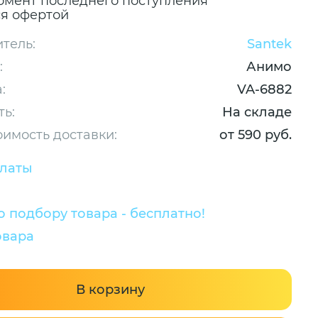
омент последнего поступления
ся офертой
тель:
Santek
:
Анимо
:
VA-6882
ть:
На складе
оимость доставки:
от 590 руб.
платы
 подбору товара - бесплатно!
овара
В корзину