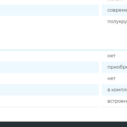
соврем
полукру
нет
приобре
нет
в компл
встрое