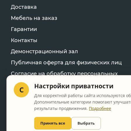
Доставка
Мебель на заказ
Гарантии
Контакты
Демонстрационный зал
Публичная оферта для физических лиц
Согласие на обработку персональных
данных
Настройки приватности
C
Политика конфиденциальности
Для корректной работы сайта используются об
Дополнительные категории помогают улучшать
Уведомление об использовании файлов
результаты продвижения.
Подробнее
cookie
Настройки cookie
Принять все
Выбрать