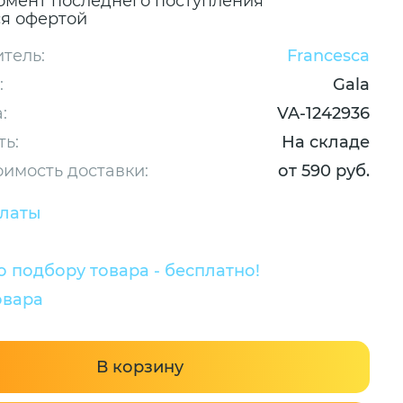
омент последнего поступления
ся офертой
тель:
Francesca
:
Gala
:
VA-1242936
ть:
На складе
оимость доставки:
от 590 руб.
платы
 подбору товара - бесплатно!
овара
В корзину