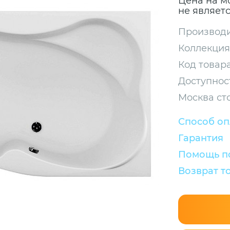
Цена на м
не являет
Производи
Коллекция
Код товара
Доступнос
Москва ст
Способ о
Гарантия
Помощь по
Возврат т