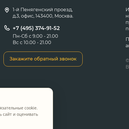
1-й Пенягенский проезд,
И
д.3, офис, 143400, Москва.
н
п
+7 (495) 374-91-52
п
Пн-Сб с 9.00 - 21.00
П
Вс с 10.00 - 21.00
а
Закажите обратный звонок
©
В
язательные cookie.
 сайт и оценивать