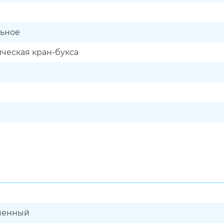
ьное
ческая кран-букса
менный