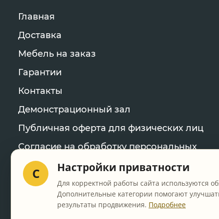
Главная
Доставка
Мебель на заказ
Гарантии
Контакты
Демонстрационный зал
Публичная оферта для физических лиц
Согласие на обработку персональных
данных
Настройки приватности
C
Политика конфиденциальности
Для корректной работы сайта используются об
Дополнительные категории помогают улучшать
Уведомление об использовании файлов
результаты продвижения.
Подробнее
cookie