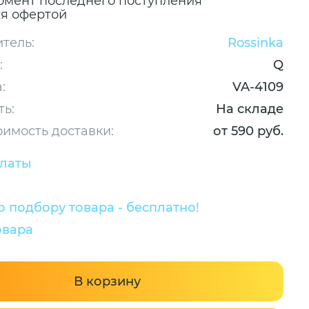
омент последнего поступления
ся офертой
тель:
Rossinka
:
Q
:
VA-4109
ть:
На складе
оимость доставки:
от 590 руб.
платы
 подбору товара - бесплатно!
овара
В корзину