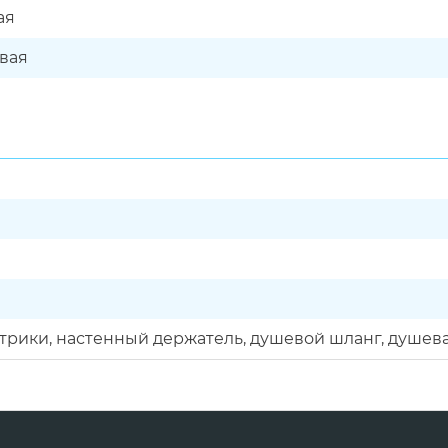
ая
вая
трики, настенный держатель, душевой шланг, душева