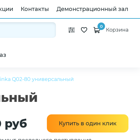
кции
Контакты
Демонстрационный зал
0
Корзина
аз
inka Q02-80 универсальный
льный
0 руб
Купить в один клик