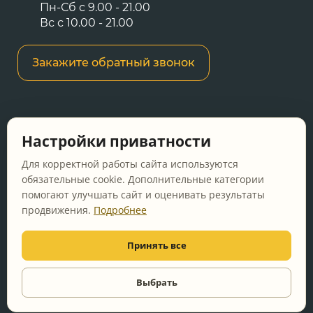
Пн-Сб с 9.00 - 21.00
Вс с 10.00 - 21.00
Закажите обратный звонок
Информация о ценах и товарах на данном
Настройки приватности
сайте носит информационный характер и не
является публичной офертой, определяемой
Для корректной работы сайта используются
положениями Статьи 437 ГК РФ.
обязательные cookie. Дополнительные категории
помогают улучшать сайт и оценивать результаты
Перед оформлением заказа уточняйте
продвижения.
Подробнее
актуальную цену у менеджера по телефону.
Принять все
© 2011-2026 Vanna-ya.ru - мебель для ванной
Все права защищены
Выбрать
Видео
консультация