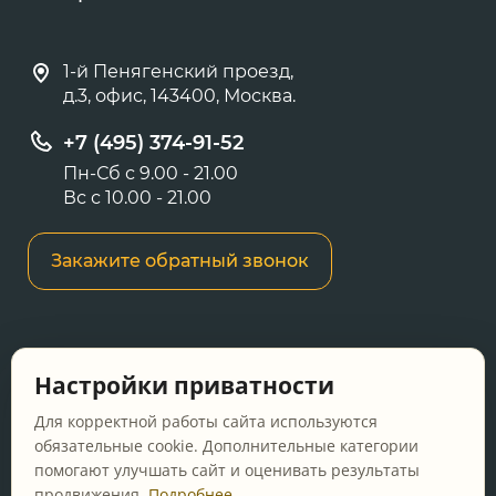
1-й Пенягенский проезд,
д.3, офис, 143400, Москва.
+7 (495) 374-91-52
Пн-Сб с 9.00 - 21.00
Вс с 10.00 - 21.00
Закажите обратный звонок
Информация о ценах и товарах на данном
Настройки приватности
сайте носит информационный характер и не
является публичной офертой, определяемой
Для корректной работы сайта используются
положениями Статьи 437 ГК РФ.
обязательные cookie. Дополнительные категории
помогают улучшать сайт и оценивать результаты
Перед оформлением заказа уточняйте
продвижения.
Подробнее