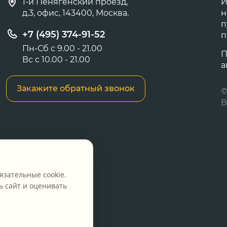
1-й Пенягенский проезд,
И
д.3, офис, 143400, Москва.
н
п
+7 (495) 374-91-52
п
Пн-Сб с 9.00 - 21.00
П
Вс с 10.00 - 21.00
а
Закажите обратный звонок
©
В
язательные cookie.
 сайт и оценивать