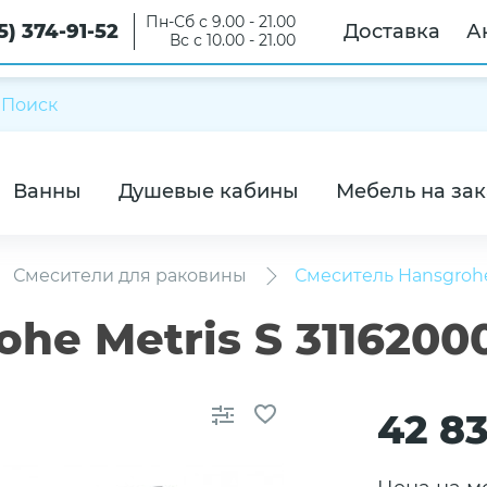
Пн-Сб с 9.00 - 21.00
5) 374-91-52
Доставка
А
Вс с 10.00 - 21.00
Ванны
Душевые кабины
Мебель на зак
Смесители для раковины
Смеситель Hansgrohe
he Metris S 311620
42 8