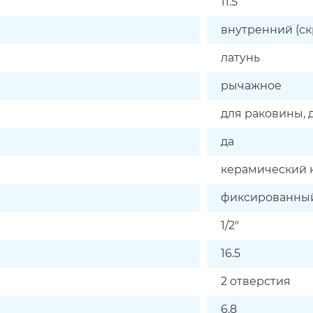
11.5
внутренний (с
латунь
рычажное
для раковины,
да
керамический 
фиксированны
1/2"
16.5
2 отверстия
6.8