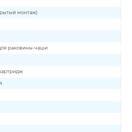
крытый монтаж)
 для раковины-чаши
картридж
й