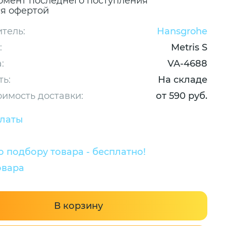
омент последнего поступления
ся офертой
тель:
Hansgrohe
:
Metris S
:
VA-4688
ть:
На складе
оимость доставки:
от 590 руб.
платы
 подбору товара - бесплатно!
овара
В корзину