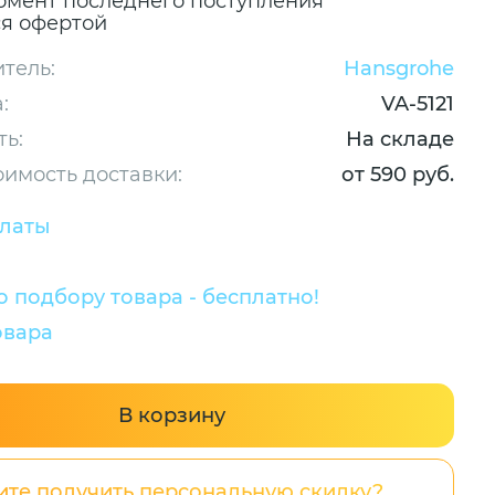
омент последнего поступления
ся офертой
тель:
Hansgrohe
:
VA-5121
ть:
На складе
оимость доставки:
от 590 руб.
платы
 подбору товара - бесплатно!
овара
В корзину
ите получить персональную скидку?