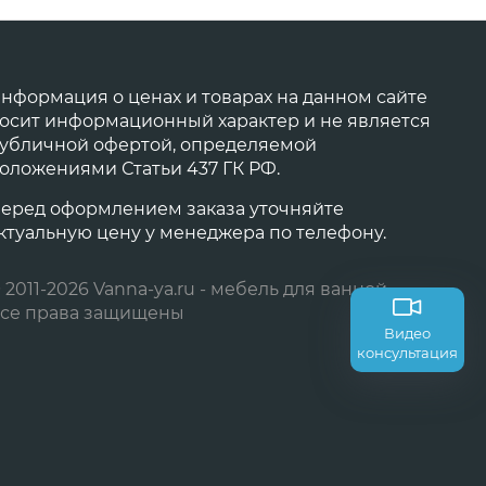
нформация о ценах и товарах на данном сайте
осит информационный характер и не является
убличной офертой, определяемой
оложениями Статьи 437 ГК РФ.
еред оформлением заказа уточняйте
ктуальную цену у менеджера по телефону.
 2011-2026 Vanna-ya.ru - мебель для ванной
се права защищены
Видео
консультация