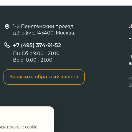
1-й Пенягенский проезд,
И
д.3, офис, 143400, Москва.
н
п
+7 (495) 374-91-52
п
Пн-Сб с 9.00 - 21.00
П
Вс с 10.00 - 21.00
а
Закажите обратный звонок
©
В
язательные cookie.