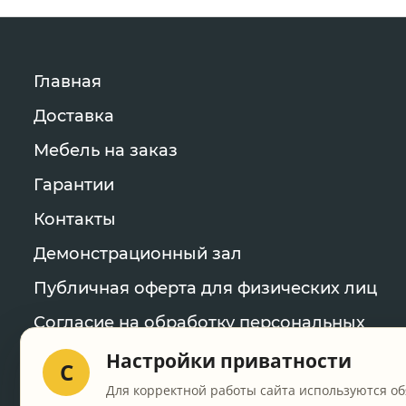
Главная
Доставка
Мебель на заказ
Гарантии
Контакты
Демонстрационный зал
Публичная оферта для физических лиц
Согласие на обработку персональных
данных
Настройки приватности
C
Политика конфиденциальности
Для корректной работы сайта используются об