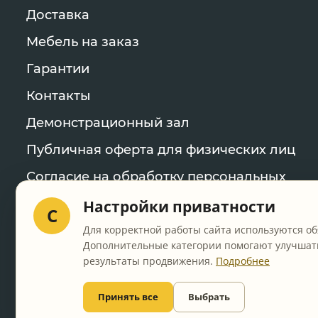
Доставка
Мебель на заказ
Гарантии
Контакты
Демонстрационный зал
Публичная оферта для физических лиц
Согласие на обработку персональных
данных
Настройки приватности
C
Политика конфиденциальности
Для корректной работы сайта используются об
Дополнительные категории помогают улучшать
Уведомление об использовании файлов
результаты продвижения.
Подробнее
cookie
Настройки cookie
Принять все
Выбрать