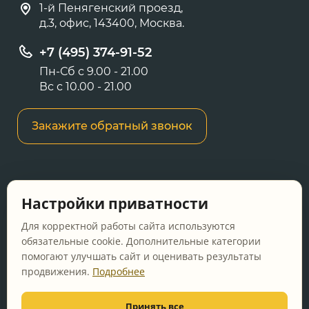
1-й Пенягенский проезд,
д.3, офис, 143400, Москва.
+7 (495) 374-91-52
Пн-Сб с 9.00 - 21.00
Вс с 10.00 - 21.00
Закажите обратный звонок
Информация о ценах и товарах на данном
Настройки приватности
сайте носит информационный характер и не
является публичной офертой, определяемой
Для корректной работы сайта используются
положениями Статьи 437 ГК РФ.
обязательные cookie. Дополнительные категории
помогают улучшать сайт и оценивать результаты
Перед оформлением заказа уточняйте
продвижения.
Подробнее
актуальную цену у менеджера по телефону.
Принять все