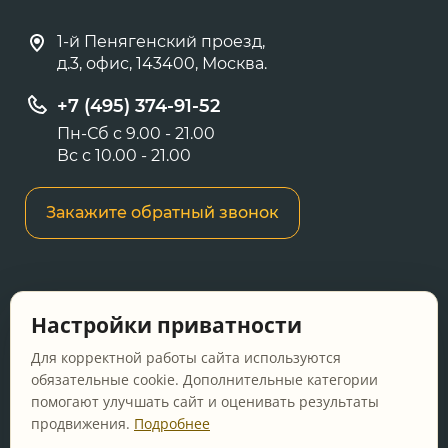
1-й Пенягенский проезд,
д.3, офис, 143400, Москва.
+7 (495) 374-91-52
Пн-Сб с 9.00 - 21.00
Вс с 10.00 - 21.00
Закажите обратный звонок
Информация о ценах и товарах на данном
Настройки приватности
сайте носит информационный характер и не
является публичной офертой, определяемой
Для корректной работы сайта используются
положениями Статьи 437 ГК РФ.
обязательные cookie. Дополнительные категории
помогают улучшать сайт и оценивать результаты
Перед оформлением заказа уточняйте
продвижения.
Подробнее
актуальную цену у менеджера по телефону.