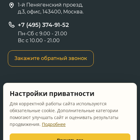
1-й Пенягенский проезд,
д.3, офис, 143400, Москва.
+7 (495) 374-91-52
Пн-Сб с 9.00 - 21.00
Вс с 10.00 - 21.00
Закажите обратный звонок
Информация о ценах и товарах на данном
Настройки приватности
сайте носит информационный характер и не
является публичной офертой, определяемой
Для корректной работы сайта используются
положениями Статьи 437 ГК РФ.
обязательные cookie. Дополнительные категории
помогают улучшать сайт и оценивать результаты
Перед оформлением заказа уточняйте
продвижения.
Подробнее
актуальную цену у менеджера по телефону.