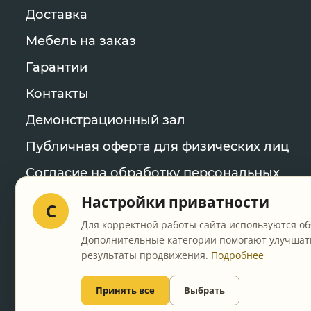
Доставка
Мебель на заказ
Гарантии
Контакты
Демонстрационный зал
Публичная оферта для физических лиц
Согласие на обработку персональных
данных
Настройки приватности
C
Политика конфиденциальности
Для корректной работы сайта используются об
Дополнительные категории помогают улучшать
Уведомление об использовании файлов
результаты продвижения.
Подробнее
cookie
Настройки cookie
Принять все
Выбрать