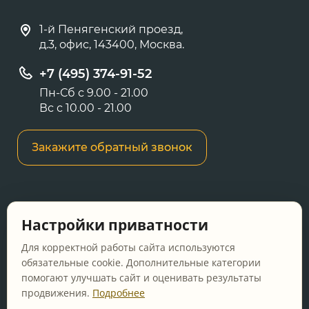
1-й Пенягенский проезд,
д.3, офис, 143400, Москва.
+7 (495) 374-91-52
Пн-Сб с 9.00 - 21.00
Вс с 10.00 - 21.00
Закажите обратный звонок
Информация о ценах и товарах на данном
Настройки приватности
сайте носит информационный характер и не
является публичной офертой, определяемой
Для корректной работы сайта используются
положениями Статьи 437 ГК РФ.
обязательные cookie. Дополнительные категории
помогают улучшать сайт и оценивать результаты
Перед оформлением заказа уточняйте
продвижения.
Подробнее
актуальную цену у менеджера по телефону.