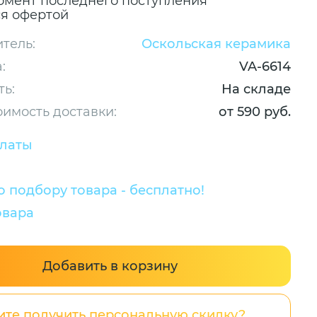
омент последнего поступления
ся офертой
тель:
Оскольская керамика
:
VA-6614
ть:
На складе
оимость доставки:
от 590 руб.
платы
 подбору товара - бесплатно!
овара
Добавить в корзину
ите получить персональную скидку?