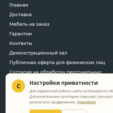
Главная
Доставка
Мебель на заказ
Гарантии
Контакты
Демонстрационный зал
Публичная оферта для физических лиц
Согласие на обработку персональных
данных
Настройки приватности
C
Политика конфиденциальности
Для корректной работы сайта используются об
Дополнительные категории помогают улучшать
Уведомление об использовании файлов
результаты продвижения.
Подробнее
cookie
Настройки cookie