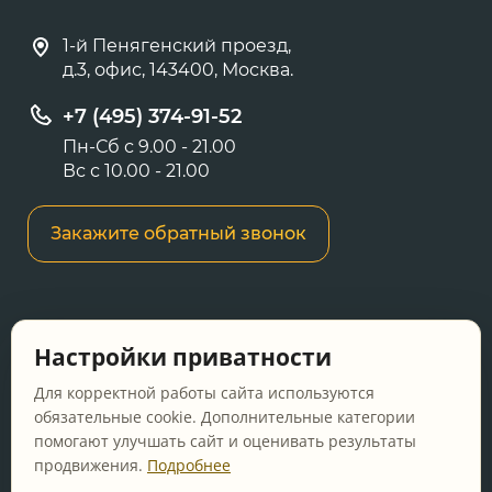
1-й Пенягенский проезд,
д.3, офис, 143400, Москва.
+7 (495) 374-91-52
Пн-Сб с 9.00 - 21.00
Вс с 10.00 - 21.00
Закажите обратный звонок
Информация о ценах и товарах на данном
Настройки приватности
сайте носит информационный характер и не
является публичной офертой, определяемой
Для корректной работы сайта используются
положениями Статьи 437 ГК РФ.
обязательные cookie. Дополнительные категории
помогают улучшать сайт и оценивать результаты
Перед оформлением заказа уточняйте
продвижения.
Подробнее
актуальную цену у менеджера по телефону.