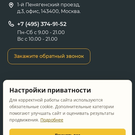
1-й Пенягенский проезд,
д.3, офис, 143400, Москва.
+7 (495) 374-91-52
Пн-Сб с 9.00 - 21.00
Вс с 10.00 - 21.00
Закажите обратный звонок
Информация о ценах и товарах на данном
Настройки приватности
сайте носит информационный характер и не
является публичной офертой, определяемой
Для корректной работы сайта используются
положениями Статьи 437 ГК РФ.
обязательные cookie. Дополнительные категории
помогают улучшать сайт и оценивать результаты
Перед оформлением заказа уточняйте
продвижения.
Подробнее
актуальную цену у менеджера по телефону.