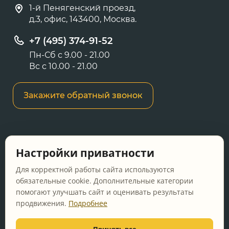
1-й Пенягенский проезд,
д.3, офис, 143400, Москва.
+7 (495) 374-91-52
Пн-Сб с 9.00 - 21.00
Вс с 10.00 - 21.00
Закажите обратный звонок
Информация о ценах и товарах на данном
Настройки приватности
сайте носит информационный характер и не
является публичной офертой, определяемой
Для корректной работы сайта используются
положениями Статьи 437 ГК РФ.
обязательные cookie. Дополнительные категории
помогают улучшать сайт и оценивать результаты
Перед оформлением заказа уточняйте
продвижения.
Подробнее
актуальную цену у менеджера по телефону.