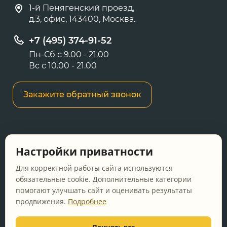
1-й Пенягенский проезд,
д.3, офис, 143400, Москва.
+7 (495) 374-91-52
Пн-Сб с 9.00 - 21.00
Вс с 10.00 - 21.00
Закажите обратный звонок
Информация о ценах и товарах на данном
Настройки приватности
сайте носит информационный характер и не
является публичной офертой, определяемой
Для корректной работы сайта используются
положениями Статьи 437 ГК РФ.
обязательные cookie. Дополнительные категории
помогают улучшать сайт и оценивать результаты
Перед оформлением заказа уточняйте
продвижения.
Подробнее
актуальную цену у менеджера по телефону.