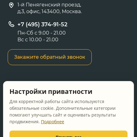
1-й Пенягенский проезд,
д.3, офис, 143400, Москва.
+7 (495) 374-91-52
Пн-Сб с 9.00 - 21.00
Вс с 10.00 - 21.00
Закажите обратный звонок
Информация о ценах и товарах на данном
Настройки приватности
сайте носит информационный характер и не
является публичной офертой, определяемой
Для корректной работы сайта используются
положениями Статьи 437 ГК РФ.
обязательные cookie. Дополнительные категории
помогают улучшать сайт и оценивать результаты
Перед оформлением заказа уточняйте
продвижения.
Подробнее
актуальную цену у менеджера по телефону.