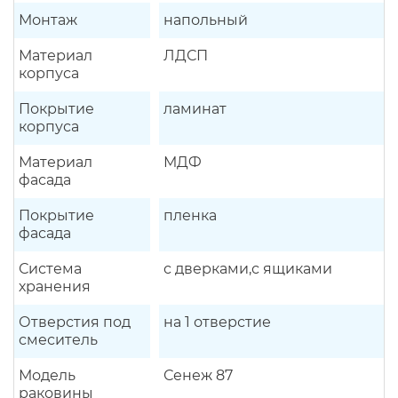
Монтаж
напольный
Материал
ЛДСП
корпуса
Покрытие
ламинат
корпуса
Материал
МДФ
фасада
Покрытие
пленка
фасада
Система
с дверками,с ящиками
хранения
Отверстия под
на 1 отверстие
смеситель
Модель
Сенеж 87
раковины