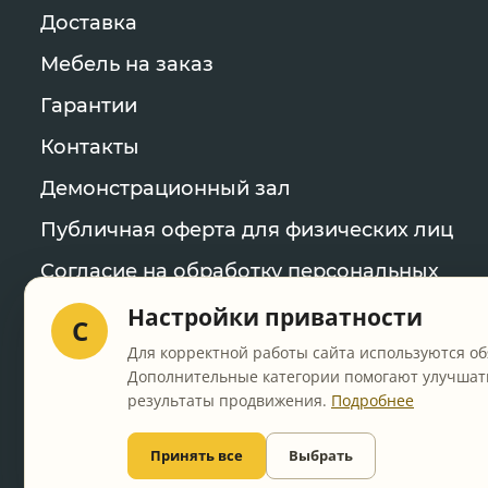
Доставка
Мебель на заказ
Гарантии
Контакты
Демонстрационный зал
Публичная оферта для физических лиц
Согласие на обработку персональных
данных
Настройки приватности
C
Политика конфиденциальности
Для корректной работы сайта используются об
Дополнительные категории помогают улучшать
Уведомление об использовании файлов
результаты продвижения.
Подробнее
cookie
Настройки cookie
Принять все
Выбрать