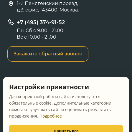
1-й Пенягенский проезд,
д.3, офис, 143400, Москва.
+7 (495) 374-91-52
Пн-Сб с 9.00 - 21.00
Вс с 10.00 - 21.00
Закажите обратный звонок
Информация о ценах и товарах на данном
Настройки приватности
сайте носит информационный характер и не
является публичной офертой, определяемой
Для корректной работы сайта используются
положениями Статьи 437 ГК РФ.
обязательные cookie. Дополнительные категории
помогают улучшать сайт и оценивать результаты
Перед оформлением заказа уточняйте
продвижения.
Подробнее
актуальную цену у менеджера по телефону.
Принять все