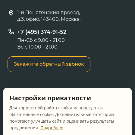
1-й Пенягенский проезд,
д.3, офис, 143400, Москва.
+7 (495) 374-91-52
Пн-Сб с 9.00 - 21.00
Вс с 10.00 - 21.00
Закажите обратный звонок
Информация о ценах и товарах на данном
Настройки приватности
сайте носит информационный характер и не
является публичной офертой, определяемой
Для корректной работы сайта используются
положениями Статьи 437 ГК РФ.
обязательные cookie. Дополнительные категории
помогают улучшать сайт и оценивать результаты
Перед оформлением заказа уточняйте
продвижения.
Подробнее
актуальную цену у менеджера по телефону.