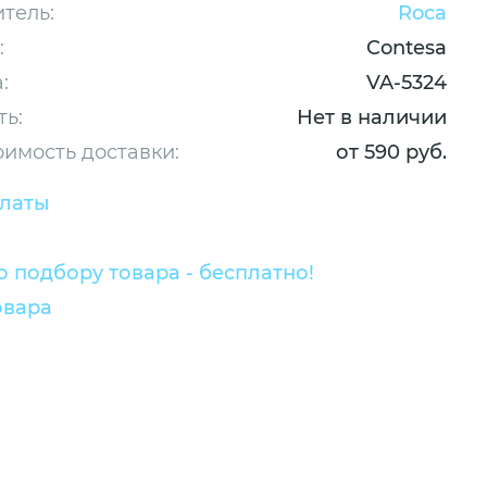
тель:
Roca
:
Contesa
:
VA-5324
ть:
Нет в наличии
оимость доставки:
от 590 руб.
платы
 подбору товара - бесплатно!
овара