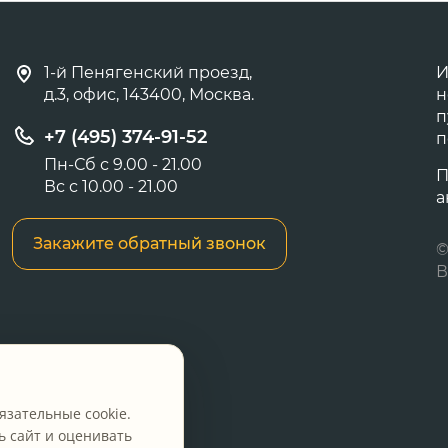
1-й Пенягенский проезд,
И
д.3, офис, 143400, Москва.
н
п
+7 (495) 374-91-52
п
Пн-Сб с 9.00 - 21.00
П
Вс с 10.00 - 21.00
а
Закажите обратный звонок
©
В
язательные cookie.
 сайт и оценивать