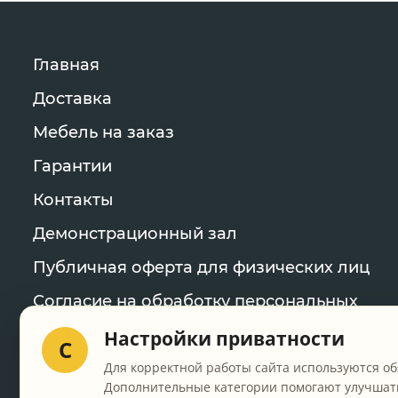
Главная
Доставка
Мебель на заказ
Гарантии
Контакты
Демонстрационный зал
Публичная оферта для физических лиц
Согласие на обработку персональных
данных
Настройки приватности
C
Политика конфиденциальности
Для корректной работы сайта используются об
Дополнительные категории помогают улучшать
Уведомление об использовании файлов