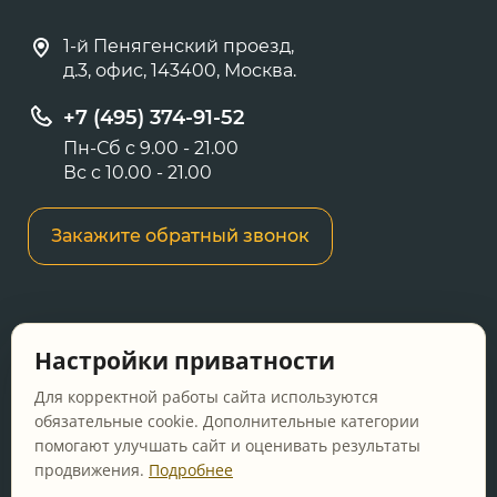
1-й Пенягенский проезд,
д.3, офис, 143400, Москва.
+7 (495) 374-91-52
Пн-Сб с 9.00 - 21.00
Вс с 10.00 - 21.00
Закажите обратный звонок
Информация о ценах и товарах на данном
Настройки приватности
сайте носит информационный характер и не
является публичной офертой, определяемой
Для корректной работы сайта используются
положениями Статьи 437 ГК РФ.
обязательные cookie. Дополнительные категории
помогают улучшать сайт и оценивать результаты
Перед оформлением заказа уточняйте
продвижения.
Подробнее
актуальную цену у менеджера по телефону.