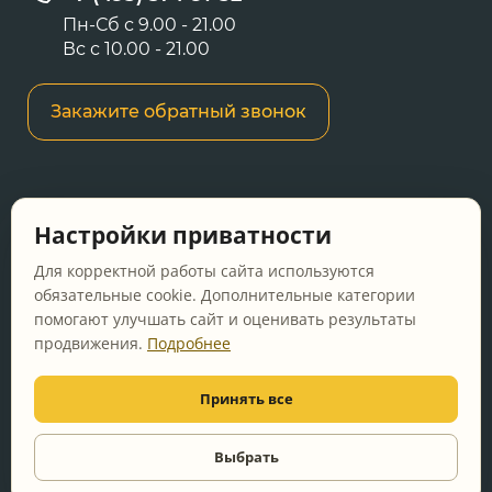
Пн-Сб с 9.00 - 21.00
Вс с 10.00 - 21.00
Закажите обратный звонок
Информация о ценах и товарах на данном
Настройки приватности
сайте носит информационный характер и не
является публичной офертой, определяемой
Для корректной работы сайта используются
положениями Статьи 437 ГК РФ.
обязательные cookie. Дополнительные категории
помогают улучшать сайт и оценивать результаты
Перед оформлением заказа уточняйте
продвижения.
Подробнее
актуальную цену у менеджера по телефону.
Принять все
© 2011-2026 Vanna-ya.ru - мебель для ванной
Все права защищены
Выбрать
Видео
консультация