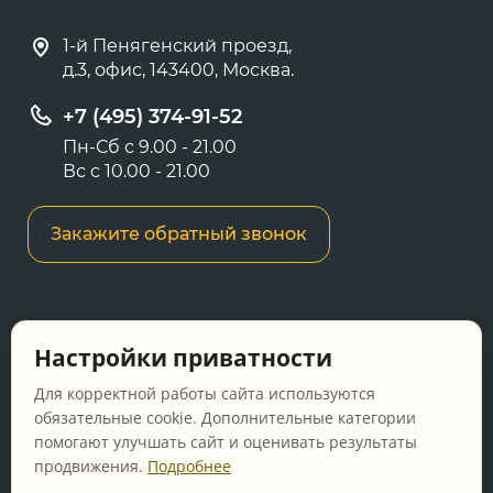
1-й Пенягенский проезд,
д.3, офис, 143400, Москва.
+7 (495) 374-91-52
Пн-Сб с 9.00 - 21.00
Вс с 10.00 - 21.00
Закажите обратный звонок
Информация о ценах и товарах на данном
Настройки приватности
сайте носит информационный характер и не
является публичной офертой, определяемой
Для корректной работы сайта используются
положениями Статьи 437 ГК РФ.
обязательные cookie. Дополнительные категории
помогают улучшать сайт и оценивать результаты
Перед оформлением заказа уточняйте
продвижения.
Подробнее
актуальную цену у менеджера по телефону.