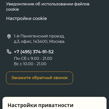
Уведомление об использовании файлов
cookie
Настройки cookie
1-й Пенягенский проезд,
д.3, офис, 143400, Москва.
+7 (495) 374-91-52
Пн-Сб с 9.00 - 21.00
Вс с 10.00 - 21.00
Закажите обратный звонок
Информация о ценах и товарах на данном
Настройки приватности
сайте носит информационный характер и не