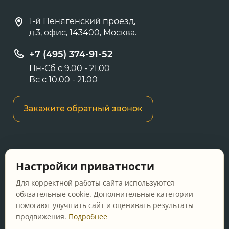
1-й Пенягенский проезд,
д.3, офис, 143400, Москва.
+7 (495) 374-91-52
Пн-Сб с 9.00 - 21.00
Вс с 10.00 - 21.00
Закажите обратный звонок
Информация о ценах и товарах на данном
Настройки приватности
сайте носит информационный характер и не
является публичной офертой, определяемой
Для корректной работы сайта используются
положениями Статьи 437 ГК РФ.
обязательные cookie. Дополнительные категории
помогают улучшать сайт и оценивать результаты
Перед оформлением заказа уточняйте
продвижения.
Подробнее
актуальную цену у менеджера по телефону.