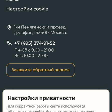
Настройки cookie
1-й Пенягенский проезд,
д.3, офис, 143400, Москва.
+7 (495) 374-91-52
Пн-Сб с 9.00 - 21.00
Вс с 10.00 - 21.00
Закажите обратный звонок
Информация о ценах и товарах на данном
Настройки приватности
сайте носит информационный характер и не
является публичной офертой, определяемой
Для корректной работы сайта используются
положениями Статьи 437 ГК РФ.
обязательные cookie. Дополнительные категории