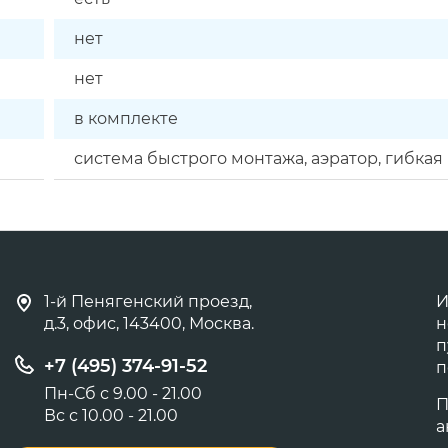
нет
нет
в комплекте
система быстрого монтажа, аэратор, гибкая
1-й Пенягенский проезд,
И
д.3, офис, 143400, Москва.
н
п
+7 (495) 374-91-52
п
Пн-Сб с 9.00 - 21.00
П
Вс с 10.00 - 21.00
а