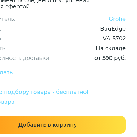
омент последнего поступления
ся офертой
тель:
Grohe
:
BauEdge
:
VA-5702
ть:
На складе
оимость доставки:
от 590 руб.
платы
 подбору товара - бесплатно!
овара
Добавить в корзину