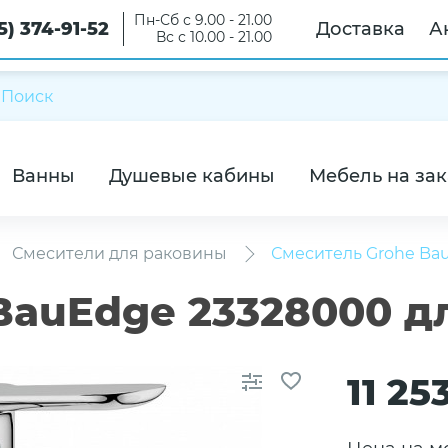
Пн-Сб с 9.00 - 21.00
5) 374-91-52
Доставка
А
Вс с 10.00 - 21.00
Ванны
Душевые кабины
Мебель на зак
Смесители для раковины
Смеситель Grohe Ba
BauEdge 23328000 д
11 25