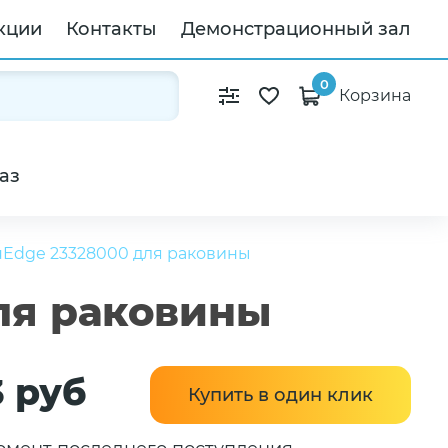
кции
Контакты
Демонстрационный зал
0
Корзина
аз
uEdge 23328000 для раковины
ля раковины
3 руб
Купить в один клик