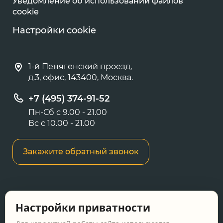
Уведомление об использовании файлов
cookie
Настройки cookie
1-й Пенягенский проезд,
д.3, офис, 143400, Москва.
+7 (495) 374-91-52
Пн-Сб с 9.00 - 21.00
Вс с 10.00 - 21.00
Закажите обратный звонок
Информация о ценах и товарах на данном
Настройки приватности
сайте носит информационный характер и не
является публичной офертой, определяемой