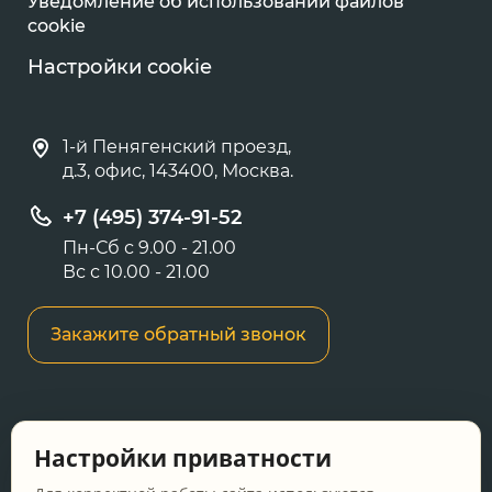
Уведомление об использовании файлов
cookie
Настройки cookie
1-й Пенягенский проезд,
д.3, офис, 143400, Москва.
+7 (495) 374-91-52
Пн-Сб с 9.00 - 21.00
Вс с 10.00 - 21.00
Закажите обратный звонок
Информация о ценах и товарах на данном
Настройки приватности
сайте носит информационный характер и не
является публичной офертой, определяемой