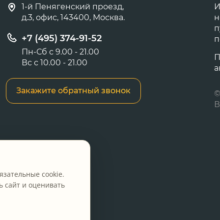
1-й Пенягенский проезд,
И
д.3, офис, 143400, Москва.
н
п
+7 (495) 374-91-52
п
Пн-Сб с 9.00 - 21.00
П
Вс с 10.00 - 21.00
а
Закажите обратный звонок
©
В
язательные cookie.
 сайт и оценивать