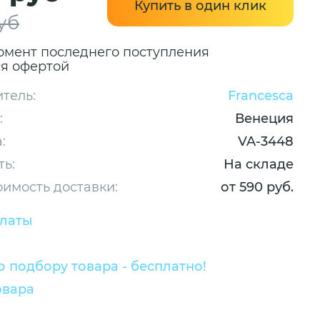
Купить в один клик
уб
омент последнего поступления
ся офертой
тель:
Francesca
:
Венеция
:
VA-3448
ть:
На складе
оимость доставки:
от 590 руб.
платы
 подбору товара - бесплатно!
овара