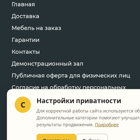
Главная
Доставка
Мебель на заказ
Гарантии
Контакты
Демонстрационный зал
Публичная оферта для физических лиц
Согласие на обработку персональных
данных
Настройки приватности
C
Политика конфиденциальности
Для корректной работы сайта используются об
Дополнительные категории помогают улучшать
Уведомление об использовании файлов
результаты продвижения.
Подробнее
cookie
Настройки cookie