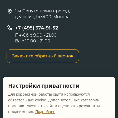
1-й Пенягенский проезд,
д.3, офис, 143400, Москва.
+7 (495) 374-91-52
Пн-Сб с 9.00 - 21.00
Вс с 10.00 - 21.00
Закажите обратный звонок
Информация о ценах и товарах на данном
Настройки приватности
сайте носит информационный характер и не
является публичной офертой, определяемой
Для корректной работы сайта используются
положениями Статьи 437 ГК РФ.
обязательные cookie. Дополнительные категории
помогают улучшать сайт и оценивать результаты
Перед оформлением заказа уточняйте
продвижения.
Подробнее
актуальную цену у менеджера по телефону.