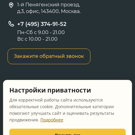
1-й Пенягенский проезд,
д.3, офис, 143400, Москва.
+7 (495) 374-91-52
Пн-Сб с 9.00 - 21.00
Вс с 10.00 - 21.00
Закажите обратный звонок
Информация о ценах и товарах на данном
Настройки приватности
сайте носит информационный характер и не
является публичной офертой, определяемой
Для корректной работы сайта используются
положениями Статьи 437 ГК РФ.
обязательные cookie. Дополнительные категории
помогают улучшать сайт и оценивать результаты
Перед оформлением заказа уточняйте
продвижения.
Подробнее
актуальную цену у менеджера по телефону.