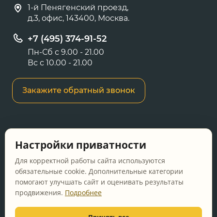
1-й Пенягенский проезд,
д.3, офис, 143400, Москва.
+7 (495) 374-91-52
Пн-Сб с 9.00 - 21.00
Вс с 10.00 - 21.00
Закажите обратный звонок
Информация о ценах и товарах на данном
Настройки приватности
сайте носит информационный характер и не
является публичной офертой, определяемой
Для корректной работы сайта используются
положениями Статьи 437 ГК РФ.
обязательные cookie. Дополнительные категории
помогают улучшать сайт и оценивать результаты
Перед оформлением заказа уточняйте
продвижения.
Подробнее
актуальную цену у менеджера по телефону.