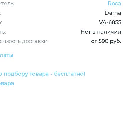
тель:
Roca
:
Dama
:
VA-6855
ть:
Нет в наличии
оимость доставки:
от 590 руб.
платы
 подбору товара - бесплатно!
овара