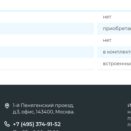
нет
приобретае
нет
в комплект
встроенны
1-й Пенягенский проезд,
И
д.3, офис, 143400, Москва.
н
п
+7 (495) 374-91-52
п